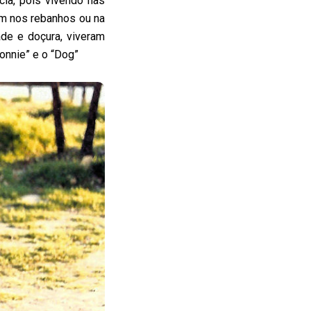
ia, pois vivendo nas
am nos rebanhos ou na
ade e doçura, viveram
onnie” e o “Dog”