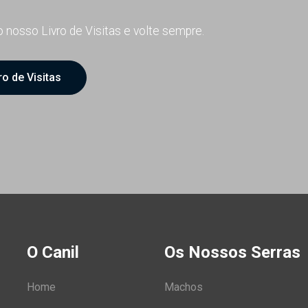
 nosso Livro de Visitas e volte sempre.
ro de Visitas
O Canil
Os Nossos Serras
Home
Machos