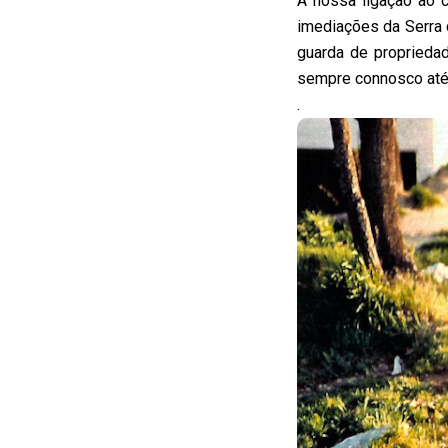
A nossa ligação ao 
imediações da Serra 
guarda de propriedad
sempre connosco até 
.