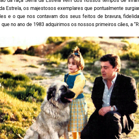
cão da raça Serra da Estrela vem dos nossos tempos de infânc
da Estrela, os majestosos exemplares que pontualmente surgi
es e o que nos contavam dos seus feitos de bravura, fidelid
que no ano de 1983 adquirimos os nossos primeiros cães, a “R