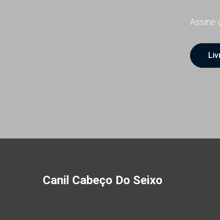
Assine o
Liv
Canil Cabeço Do Seixo